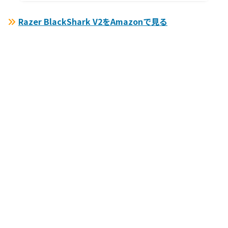
Razer BlackShark V2をAmazonで見る