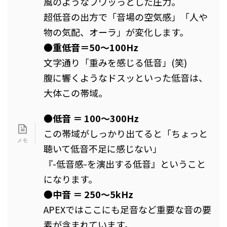
風のようなフワッっとした圧力。
超低音の出方で「音場の空気感」「人や
物の気配、オーラ」が変化します。
●重低音＝50～100Hz
文字通り「重みを感じる低音」(笑)
腹に響くようなドスッといった低音は、
大体この帯域。
●低音 ＝ 100～300Hz
この帯域がしっかり出てると「ちょっと
聴いて低音不足に感じない」
『-低音感-を演出する低音』ということ
になります。
●中音 ＝ 250～5kHz
APEXではここにも足音など重要な音の要
素が含まれています。