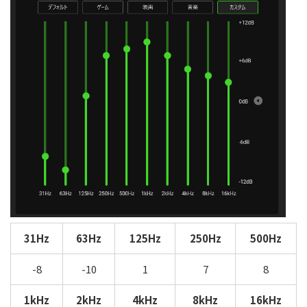
31Hz
63Hz
125Hz
250Hz
500Hz
-8
-10
1
7
8
1kHz
2kHz
4kHz
8kHz
16kHz