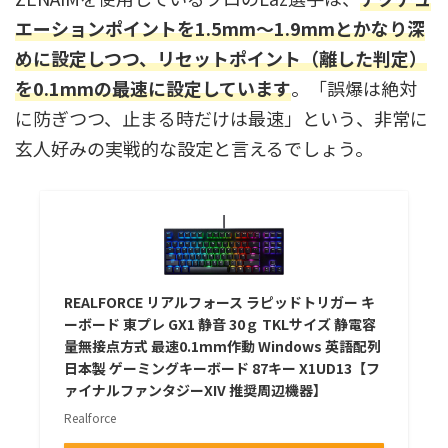
エーションポイントを1.5mm〜1.9mmとかなり深
めに設定しつつ、リセットポイント（離した判定）
を0.1mmの最速に設定しています
。「誤爆は絶対
に防ぎつつ、止まる時だけは最速」という、非常に
玄人好みの実戦的な設定と言えるでしょう。
REALFORCE リアルフォース ラピッドトリガー キ
ーボード 東プレ GX1 静音 30ｇ TKLサイズ 静電容
量無接点方式 最速0.1mm作動 Windows 英語配列
日本製 ゲーミングキーボード 87キー X1UD13【フ
ァイナルファンタジーXIV 推奨周辺機器】
Realforce