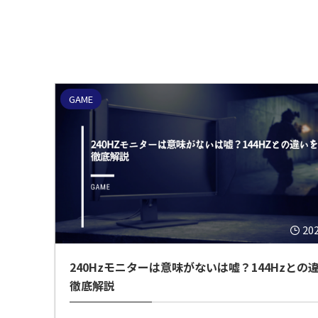
GAME
20
240Hzモニターは意味がないは嘘？144Hzとの
徹底解説