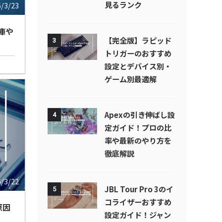
見るランク
6/3/23
庫や
【完全版】ラピッド
3
トリガーのおすすめ
設定とデバイス別・
ゲーム別最適解
Apexの引き伸ばし設
4
定ガイド！プロの比
率や最新のやり方を
徹底解説
6/3/22
JBL Tour Pro 3のイ
5
コライザーおすすめ
原因
設定ガイド！ジャン