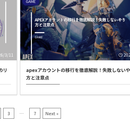
GAME
26/3/11
20
のリ
apexアカウントの移行を徹底解説！失敗しない
方と注意点
3
…
7
Next »