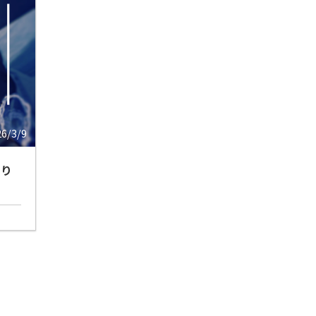
26/3/9
やり