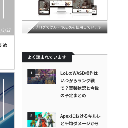
このブログではAFFINGER6を使用しています
6/3/27
すめ
よく読まれています
LoLのWASD操作は
1
いつからランク戦
で？実装状況と今後
の予定まとめ
Apexにおけるキルレ
2
と平均ダメージから