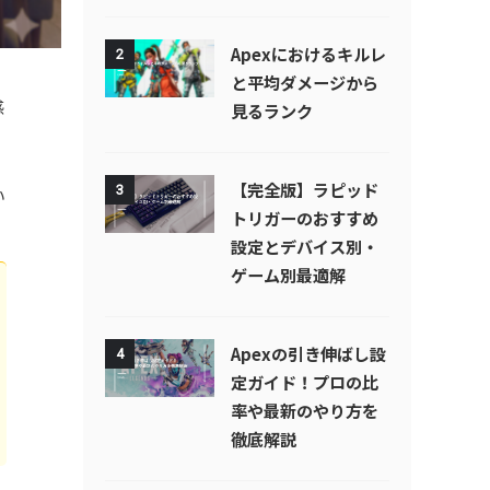
Apexにおけるキルレ
2
と平均ダメージから
感
見るランク
る
【完全版】ラピッド
3
い
トリガーのおすすめ
設定とデバイス別・
ゲーム別最適解
Apexの引き伸ばし設
4
定ガイド！プロの比
率や最新のやり方を
徹底解説