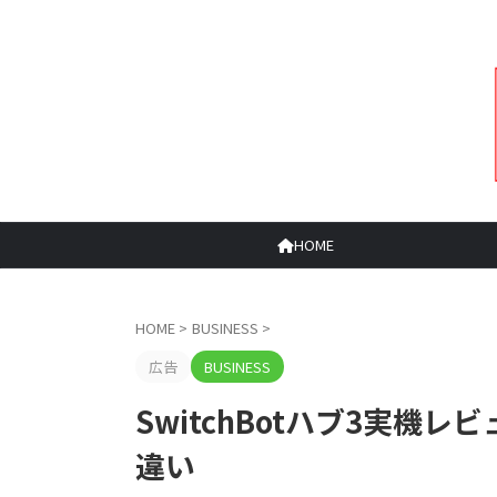
HOME
HOME
>
BUSINESS
>
広告
BUSINESS
SwitchBotハブ3実機
違い