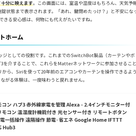
て十分に映えます
。この画面には、室温や湿度はもちろん、天気予
クの施錠状態まで表示されます。「あれ、鍵閉めたっけ？」と不安にな
認できる安心感は、何物にも代えがたいですね。
ートホーム
ッジとしての役割です。これまでのSwitchBot製品（カーテンやボ
ハブ3を介することで、これらをMatterネットワークに参加させるこ
リから、Siriを使って20年前のエアコンやカーテンを操作できるよ
つながる体験は、一度味わうと戻れません。
リモコン ハブ3 赤外線家電を管理 Alexa - 2.4インチモニター付
リモコン 温湿度計機能付き 光センサー付き リモートボタン
括操作 遠隔操作 節電·省エネ Google Home IFTTT
応 Hub3