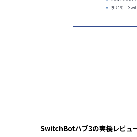
まとめ：Swi
SwitchBotハブ3の実機レビ