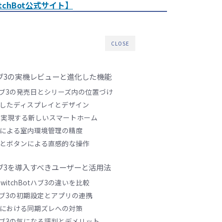
chBot公式サイト】
CLOSE
otハブ3の実機レビューと進化した機能
otハブ3の発売日とシリーズ内の位置づけ
したディスプレイとデザイン
対応で実現する新しいスマートホーム
による室内環境管理の精度
とボタンによる直感的な操作
otハブ3を導入すべきユーザーと活用法
witchBotハブ3の違いを比較
otハブ3の初期設定とアプリの連携
における同期ズレへの対策
otハブ3の気になる評判とデメリット