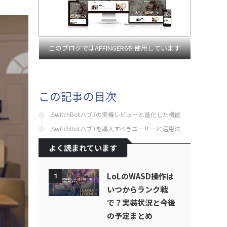
このブログではAFFINGER6を使用しています
この記事の目次
SwitchBotハブ3の実機レビューと進化した機能
SwitchBotハブ3を導入すべきユーザーと活用法
よく読まれています
LoLのWASD操作は
1
いつからランク戦
で？実装状況と今後
の予定まとめ