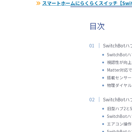
スマートホームにらくらくスイッチ【Swit
目次
SwitchB
SwitchB
視認性が向上
Matter
搭載センサー
物理ダイヤル
SwitchB
旧型ハブ2とS
SwitchB
エアコン操作
SwitchB