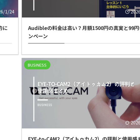
26/1/24
202
的に
Audibleの料金は高い？月額1500円の真実と99
ンペーン
BUSINESS
202
EYE-to-CAM2（アイトゥカム2）の評判と使用感