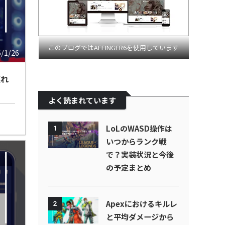
このブログではAFFINGER6を使用しています
6/1/26
壊れ
よく読まれています
LoLのWASD操作は
1
いつからランク戦
で？実装状況と今後
の予定まとめ
Apexにおけるキルレ
2
と平均ダメージから