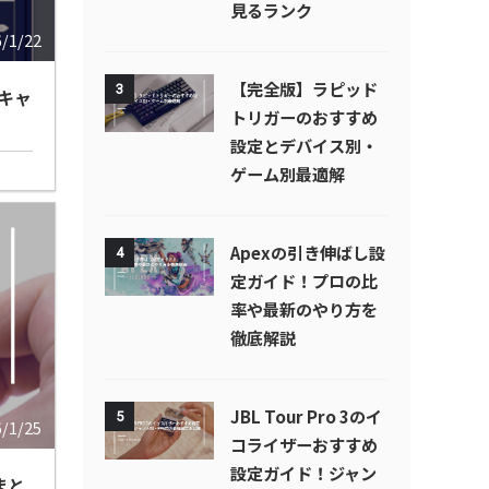
見るランク
6/1/22
【完全版】ラピッド
3
円キャ
トリガーのおすすめ
設定とデバイス別・
ゲーム別最適解
Apexの引き伸ばし設
4
定ガイド！プロの比
率や最新のやり方を
徹底解説
JBL Tour Pro 3のイ
5
6/1/25
コライザーおすすめ
設定ガイド！ジャン
まと