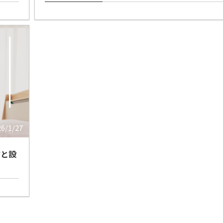
26/1/27
方と設