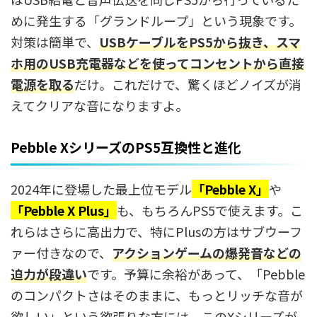
めに発生する「グランドループ」という現象です。
対策は簡単で、
USBケーブルをPS5から抜き、スマ
ホ用のUSB充電器などを使ってコンセントから直接
電源を取る
だけ。これだけで、驚くほどノイズが消
えてクリアな音になりますよ。
Pebble XシリーズのPS5互換性と進化
2024年に登場した最上位モデル
「Pebble X」
や
「Pebble X Plus」
も、もちろんPS5で使えます。こ
れらはさらに高出力で、特にPlusの方はサブウーフ
ァー付きなので、
アクションゲームの爆発音などの
迫力が段違い
です。予算に余裕があって、「Pebble
のコンパクトさはそのままに、もっとリッチな音が
欲しい」という欲張りな方には、このXシリーズが