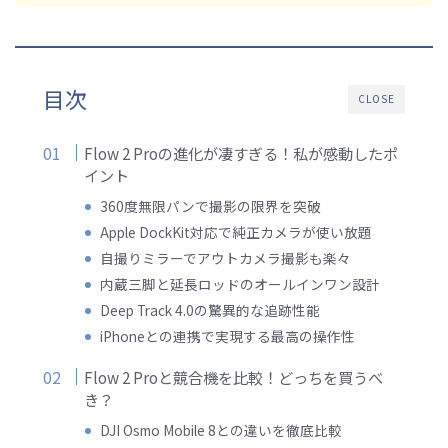
目次
CLOSE
Flow 2 Proの進化が凄すぎる！私が感動したポ
イント
360度無限パンで撮影の限界を突破
Apple DockKit対応で純正カメラが使い放題
自撮りミラーでアウトカメラ撮影も楽々
内蔵三脚と延長ロッドのオールインワン設計
Deep Track 4.0の驚異的な追跡性能
iPhoneとの連携で実現する最高の操作性
Flow 2 Proと競合機を比較！どっちを買うべ
き？
DJI Osmo Mobile 8との違いを徹底比較