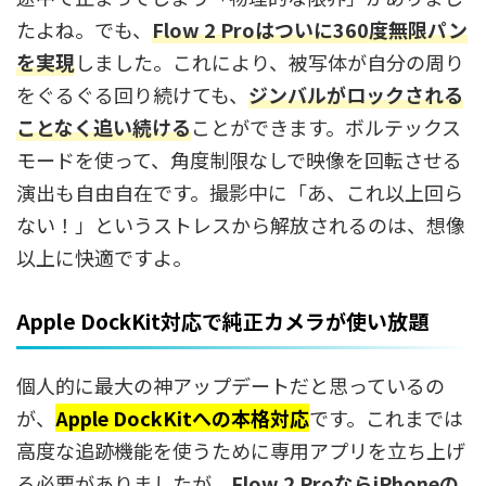
たよね。でも、
Flow 2 Proはついに360度無限パン
を実現
しました。これにより、被写体が自分の周り
をぐるぐる回り続けても、
ジンバルがロックされる
ことなく追い続ける
ことができます。ボルテックス
モードを使って、角度制限なしで映像を回転させる
演出も自由自在です。撮影中に「あ、これ以上回ら
ない！」というストレスから解放されるのは、想像
以上に快適ですよ。
Apple DockKit対応で純正カメラが使い放題
個人的に最大の神アップデートだと思っているの
が、
Apple DockKitへの本格対応
です。これまでは
高度な追跡機能を使うために専用アプリを立ち上げ
る必要がありましたが、
Flow 2 ProならiPhoneの