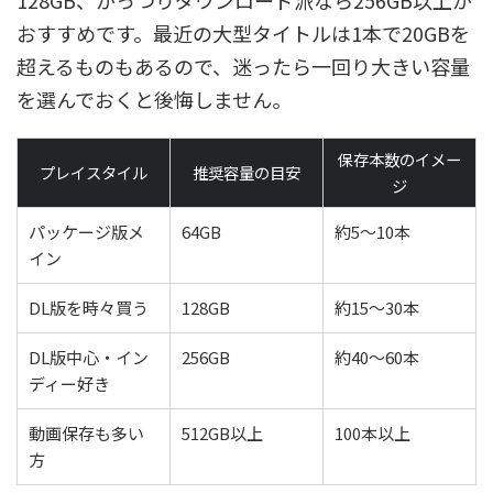
128GB、がっつりダウンロード派なら256GB以上が
おすすめです。最近の大型タイトルは1本で20GBを
超えるものもあるので、迷ったら一回り大きい容量
を選んでおくと後悔しません。
保存本数のイメー
プレイスタイル
推奨容量の目安
ジ
パッケージ版メ
64GB
約5〜10本
イン
DL版を時々買う
128GB
約15〜30本
DL版中心・イン
256GB
約40〜60本
ディー好き
動画保存も多い
512GB以上
100本以上
方